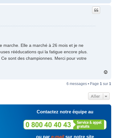
a
u
t
le marche. Elle a marché à 26 mois et je ne
reuses rééducations qui la fatigue encore plus.
s. Ce sont des championnes. Merci pour votre
H
a
u
6 messages • Page
1
sur
1
t
Aller
Contactez notre équipe au
ou par
e-mail
sur notre site