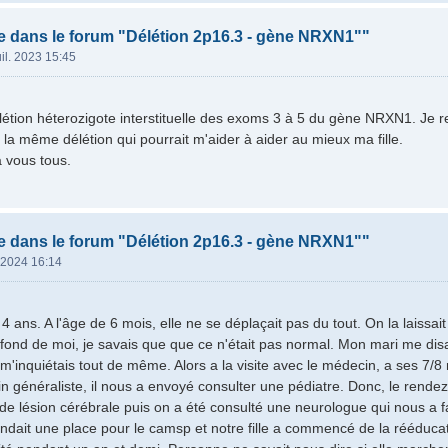
 dans le forum "Délétion 2p16.3 - gène NRXN1""
uil. 2023 15:45
élétion héterozigote interstituelle des exoms 3 à 5 du gène NRXN1. Je
la même délétion qui pourrait m'aider à aider au mieux ma fille.
 vous tous.
 dans le forum "Délétion 2p16.3 - gène NRXN1""
. 2024 16:14
 4 ans. A l'âge de 6 mois, elle ne se déplaçait pas du tout. On la laissait 
ond de moi, je savais que que ce n'était pas normal. Mon mari me disai
 m'inquiétais tout de même. Alors a la visite avec le médecin, a ses 7/8
in généraliste, il nous a envoyé consulter une pédiatre. Donc, le rendez
de lésion cérébrale puis on a été consulté une neurologue qui nous a fa
tendait une place pour le camsp et notre fille a commencé de la rééduc