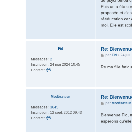
de psychomotrici
r
Puis on a été co
F
proposée et c'est
i
d
rééducation car e
moi. Elle est sc
Fid
Re: Bienvenue
M
par
Fid
»
24 juil
Messages :
2
e
Inscription :
24 mai 2024 10:45
s
Re ma fille fatigu
C
Contact :
s
o
a
n
g
t
e
a
c
Modérateur
Re: Bienvenue
t
M
par
Modérateur
e
Messages :
3645
e
r
Inscription :
12 sept. 2012 09:43
s
Bienvenue Fid, m
F
C
Contact :
s
espérons qu'elle
i
o
a
d
n
g