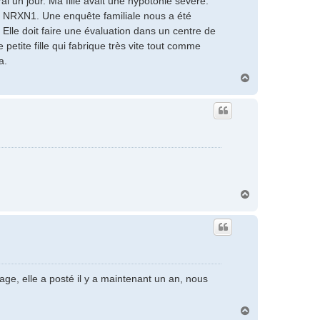
i un jour. Ma fille avait une hypotonie sévère.
ne NRXN1. Une enquête familiale nous a été
 Elle doit faire une évaluation dans un centre de
petite fille qui fabrique très vite tout comme
a.
H
a
u
t
H
a
u
t
ge, elle a posté il y a maintenant un an, nous
H