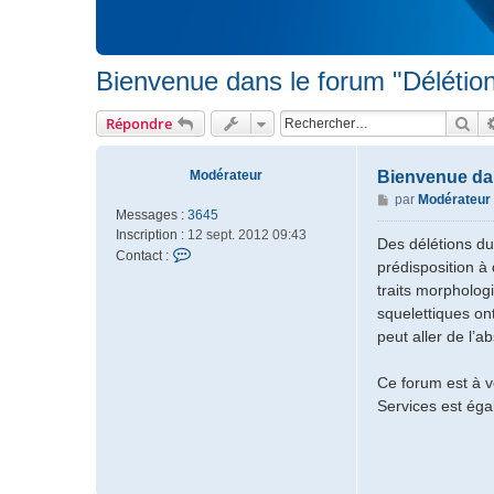
Bienvenue dans le forum "Déléti
Rec
Répondre
Modérateur
Bienvenue dan
M
par
Modérateur
Messages :
3645
e
Inscription :
12 sept. 2012 09:43
s
Des délétions d
C
Contact :
s
prédisposition à
o
a
traits morpholog
n
g
squelettiques on
t
e
a
peut aller de l’
c
t
Ce forum est à vo
e
Services est éga
r
M
o
d
é