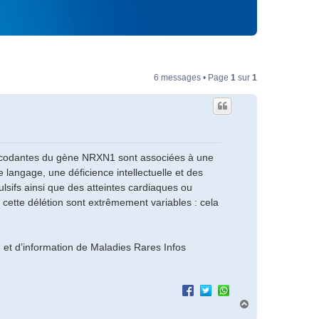
6 messages • Page
1
sur
1
s codantes du gène NRXN1 sont associées à une
 langage, une déficience intellectuelle et des
lsifs ainsi que des atteintes cardiaques ou
cette délétion sont extrêmement variables : cela
te et d’information de Maladies Rares Infos
H
a