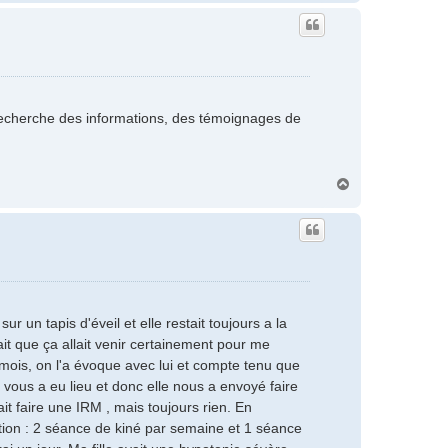
u
t
 recherche des informations, des témoignages de
H
a
u
t
sur un tapis d'éveil et elle restait toujours a la
t que ça allait venir certainement pour me
 mois, on l'a évoque avec lui et compte tenu que
 vous a eu lieu et donc elle nous a envoyé faire
it faire une IRM , mais toujours rien. En
ation : 2 séance de kiné par semaine et 1 séance