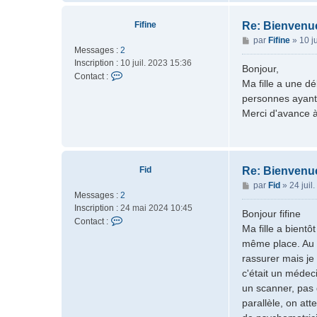
r
a
Fifine
Re: Bienvenue
t
M
par
Fifine
»
10 j
e
Messages :
2
e
u
Inscription :
10 juil. 2023 15:36
s
Bonjour,
r
C
Contact :
s
Ma fille a une d
o
a
personnes ayant 
n
g
Merci d'avance à
t
e
a
c
t
e
Fid
Re: Bienvenue
r
M
par
Fid
»
24 juil
F
Messages :
2
e
i
Inscription :
24 mai 2024 10:45
s
Bonjour fifine
f
C
Contact :
s
i
Ma fille a bientôt
o
a
n
même place. Au f
n
g
e
rassurer mais je
t
e
a
c'était un médec
c
un scanner, pas 
t
parallèle, on at
e