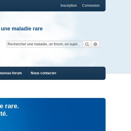
Inscription
Connexion
 une maladie rare
Rechercher
Recherche av
ouveau forum
Nous contacter
e rare.
té.