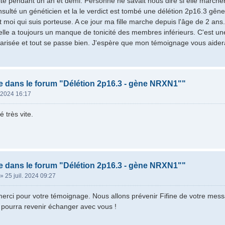
té pendant un an et demi. Personne ne savait nous dire si elle marchera
nsulté un généticien et la le verdict est tombé une délétion 2p16.3 gê
 moi qui suis porteuse. A ce jour ma fille marche depuis l'âge de 2 ans.
lle a toujours un manque de tonicité des membres inférieurs. C'est une 
olarisée et tout se passe bien. J'espère que mon témoignage vous aider
 dans le forum "Délétion 2p16.3 - gène NRXN1""
. 2024 16:17
é très vite.
 dans le forum "Délétion 2p16.3 - gène NRXN1""
»
25 juil. 2024 09:27
erci pour votre témoignage. Nous allons prévenir Fifine de votre messa
 pourra revenir échanger avec vous !