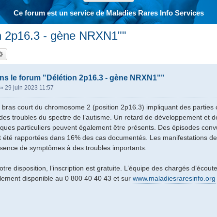
Ce forum est un service de Maladies Rares Info Services
on 2p16.3 - gène NRXN1""
hercher
Recherche avancée
s le forum "Délétion 2p16.3 - gène NRXN1""
»
29 juin 2023 11:57
u bras court du chromosome 2 (position 2p16.3) impliquant des partie
 des troubles du spectre de l’autisme. Un retard de développement et de
iques particuliers peuvent également être présents. Des épisodes convu
t été rapportées dans 16% des cas documentés. Les manifestations de 
absence de symptômes à des troubles importants.
tre disposition, l’inscription est gratuite. L’équipe des chargés d’écou
lement disponible au 0 800 40 40 43 et sur
www.maladiesraresinfo.org