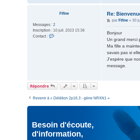
t
e
a
c
Fifine
Re: Bienvenue
t
M
par
Fifine
»
30 j
e
Messages :
2
e
r
Inscription :
10 juil. 2023 15:36
s
Bonjour
M
C
Contact :
s
Un grand merci p
o
o
a
Ma fille a maint
d
n
g
é
savais pas si ell
t
e
r
a
J'espère que nos
a
c
message.
t
t
e
e
u
r
Répondre
r
F
i
f
Revenir à « Délétion 2p16.3 - gène NRXN1 »
i
n
e
Besoin d'écoute,
d'information,