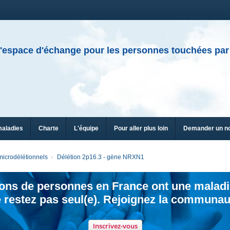
'espace d'échange pour les personnes touchées par
maladies
Charte
L'équipe
Pour aller plus loin
Demander un n
icrodélétionnels
Délétion 2p16.3 - gène NRXN1
ions de personnes en France ont une maladi
 restez pas seul(e). Rejoignez la communau
Inscrivez-vous