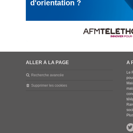
d'orientation ?
ALLER À LA PAGE
A 
Le 
Recherche avancée
pou
Mala
Supprimer les cookies
mal
con
tél
Rar
soci
Plus