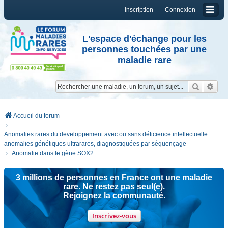
Inscription
Connexion
L'espace d'échange pour les
personnes touchées par une
maladie rare
Reche
Re
Accueil du forum
Anomalies rares du developpement avec ou sans déficience intellectuelle :
anomalies génétiques ultrarares, diagnostiquées par séquençage
Anomalie dans le gène SOX2
3 millions de personnes en France ont une maladie
rare. Ne restez pas seul(e).
Rejoignez la communauté.
Inscrivez-vous