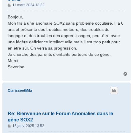
M
11 mars 2024 18:32
e
s
Bonjour,
s
Mon fils a une anomalie SOX2 sans problème occulaire. Il a 6
a
ans et présente des troubles moteurs, des troubles du
g
langage et des troubles des apprentissages, peut-être avec
e
une légère déficience intellectuelle mais il est trop petit pour
en être sûr. On verra sa progression.
Je cherche des parents d'enfants porteurs de ce gène.
Merci.
Severine.
H
a
u
t
ClarisseetMila
Re: Bienvenue sur le Forum Anomalies dans le
gène SOX2
M
15 janv. 2025 13:52
e