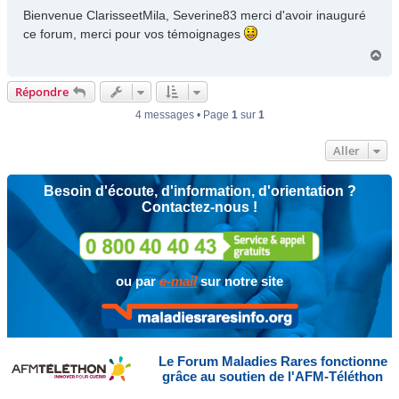
s
Bienvenue ClarisseetMila, Severine83 merci d'avoir inauguré
s
ce forum, merci pour vos témoignages
a
H
g
a
e
u
Répondre
t
4 messages • Page
1
sur
1
Aller
Besoin d'écoute, d'information, d'orientation ?
Contactez-nous !
ou par
e-mail
sur notre site
Le Forum Maladies Rares fonctionne
grâce au soutien de l'AFM-Téléthon