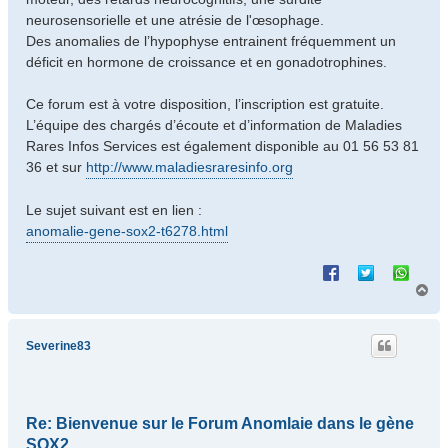
neurosensorielle et une atrésie de l'œsophage.
Des anomalies de l’hypophyse entrainent fréquemment un
déficit en hormone de croissance et en gonadotrophines.
Ce forum est à votre disposition, l’inscription est gratuite.
L’équipe des chargés d’écoute et d’information de Maladies
Rares Infos Services est également disponible au 01 56 53 81
36 et sur
http://www.maladiesraresinfo.org
Le sujet suivant est en lien :
anomalie-gene-sox2-t6278.html
H
a
u
t
Severine83
Re: Bienvenue sur le Forum Anomlaie dans le gène
SOX2