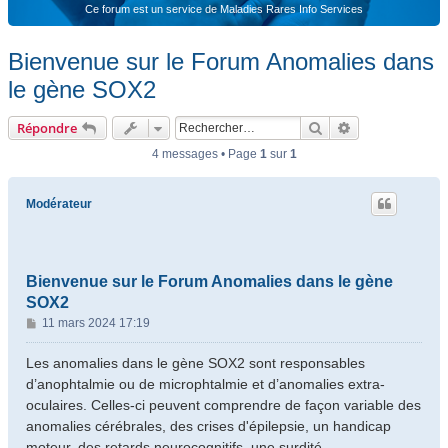
Ce forum est un service de Maladies Rares Info Services
Bienvenue sur le Forum Anomalies dans
le gène SOX2
Rechercher
Recherche ava
Répondre
4 messages • Page
1
sur
1
Modérateur
Bienvenue sur le Forum Anomalies dans le gène
SOX2
M
11 mars 2024 17:19
e
s
Les anomalies dans le gène SOX2 sont responsables
s
d’anophtalmie ou de microphtalmie et d’anomalies extra-
a
oculaires. Celles-ci peuvent comprendre de façon variable des
g
anomalies cérébrales, des crises d'épilepsie, un handicap
e
moteur, des retards neurocognitifs, une surdité