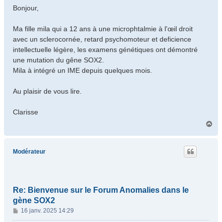
s
Bonjour,
s
a
Ma fille mila qui a 12 ans à une microphtalmie à l'œil droit
g
avec un sclerocornée, retard psychomoteur et deficience
e
intellectuelle légère, les examens génétiques ont démontré
une mutation du gêne SOX2.
Mila à intégré un IME depuis quelques mois.
Au plaisir de vous lire.
Clarisse
H
a
u
t
Modérateur
Re: Bienvenue sur le Forum Anomalies dans le
gène SOX2
M
16 janv. 2025 14:29
e