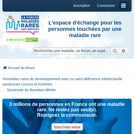
Inscription
Connexion
L'espace d'échange pour les
personnes touchées par une
maladie rare
Reche
Re
Accueil du forum
Anomalies rares du developpement avec ou sans déficience intellectuelle :
syndromes connus et nommés
Syndrome de Baraitser-Winter
3 millions de personnes en France ont une maladie
rare. Ne restez pas seul(e).
Rejoignez la communauté.
Inscrivez-vous