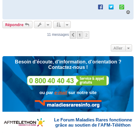
H
a
u
Répondre
t
1
2
Précédent
11 messages
Aller
Besoin d'écoute, d'information, d'orientation ?
Contactez-nous !
ou par
e-mail
sur notre site
Le Forum Maladies Rares fonctionne
grâce au soutien de l'AFM-Téléthon