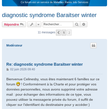
Ce forum est un service de Maladies Rares Info Services
diagnostic syndrome Baraitser winter
Rechercher
Recherche ava
Répondre
1
2
Précédent
11 messages
Modérateur
Re: diagnostic syndrome Baraitser winter
M
02 juin 2026 09:40
e
s
Bienvenue Celinesby, vous êtes maintenant 6 familles sur ce
s
forum
! Conformément à la Charte et pour protéger vos
a
données personnelles, nous avons supprimé votre adresse
g
mail : pour échanger des informations de ce type, vous
e
pouvez utiliser la messagerie privée du forum, il suffit de
cliquer sur l'identifiant du destinataire pour y accéder:)