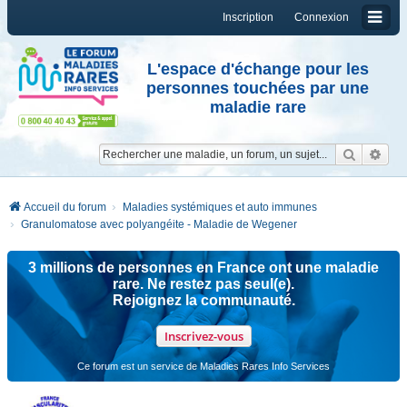
Inscription
Connexion
L'espace d'échange pour les
personnes touchées par une
maladie rare
Reche
Re
Accueil du forum
Maladies systémiques et auto immunes
Granulomatose avec polyangéite - Maladie de Wegener
3 millions de personnes en France ont une maladie
rare. Ne restez pas seul(e).
Rejoignez la communauté.
Inscrivez-vous
Ce forum est un service de Maladies Rares Info Services