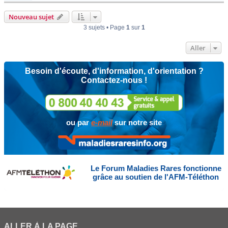
Nouveau sujet
3 sujets • Page
1
sur
1
Aller
Besoin d'écoute, d'information, d'orientation ?
Contactez-nous !
ou par
e-mail
sur notre site
Le Forum Maladies Rares fonctionne
grâce au soutien de l'AFM-Téléthon
ALLER À LA PAGE