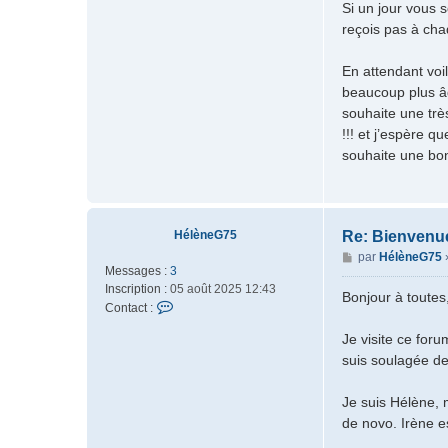
Si un jour vous 
reçois pas à cha
En attendant voil
beaucoup plus âg
souhaite une trè
!!! et j’espère 
souhaite une bon
HélèneG75
Re: Bienvenu
M
par
HélèneG75
Messages :
3
e
Inscription :
05 août 2025 12:43
s
Bonjour à toutes
C
Contact :
s
o
a
Je visite ce for
n
g
suis soulagée de
t
e
a
c
Je suis Hélène, 
t
de novo. Irène es
e