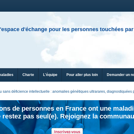
'espace d'échange pour les personnes touchées par
maladies
Charte
L'équipe
Pour aller plus loin
Demander un n
sans déficience intellectuelle : anomalies génétiques ultrarares, diagnostiquée
ions de personnes en France ont une maladi
 restez pas seul(e). Rejoignez la communau
Inscrivez-vous