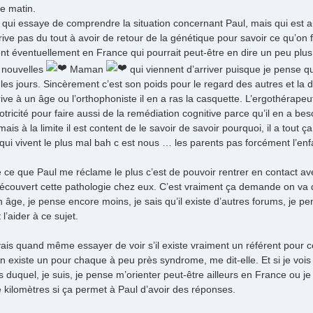
e matin.
 qui essaye de comprendre la situation concernant Paul, mais qui est a
rrive pas du tout à avoir de retour de la génétique pour savoir ce qu’o
ent éventuellement en France qui pourrait peut-être en dire un peu plus
s nouvelles
Maman
qui viennent d’arriver puisque je pense qu
les jours. Sincèrement c’est son poids pour le regard des autres et la 
rrive à un âge ou l’orthophoniste il en a ras la casquette. L’ergothérape
icité pour faire aussi de la remédiation cognitive parce qu’il en a besoin
mais à la limite il est content de le savoir de savoir pourquoi, il a tout
ui vivent le plus mal bah c est nous … les parents pas forcément l’enf
le ce que Paul me réclame le plus c’est de pouvoir rentrer en contact
découvert cette pathologie chez eux. C’est vraiment ça demande on va di
âge, je pense encore moins, je sais qu’il existe d’autres forums, je p
’aider à ce sujet.
ais quand même essayer de voir s’il existe vraiment un référent pour c
n existe un pour chaque à peu près syndrome, me dit-elle. Et si je vois 
duquel, je suis, je pense m’orienter peut-être ailleurs en France ou je 
 kilomètres si ça permet à Paul d’avoir des réponses.