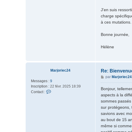
è
n
J’en suis ressort
e
charge spécifiqu
G
à ces mutations.
7
5
Bonne journée,
Hélène
Marjoriec24
Re: Bienvenu
M
par
Marjoriec24
Messages :
9
e
Inscription :
22 févr. 2025 18:39
s
Bonjour, tellemen
C
Contact :
s
aspects à la dif
o
a
sommes passés pa
n
g
sur protégeons, 
t
e
a
savions avec mon
c
au bout de 15 a
t
même si comme je 
e