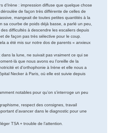
rs d’Irène : impression diffuse que quelque chose
st déroulée de façon très différente de celles de
passive, mangeait de toutes petites quantités à la
an sa courbe de poids déjà basse, a parlé un peu,
 des difficultés à descendre les escaliers depuis
 et de façon pas très sélective pour le coup.
cela a été mis sur notre dos de parents « anxieux
 dans la lune, ne suivait pas vraiment ce qui se
moment-là que nous avons eu l’oreille de la
otricité et d’orthophonie à Irène et elle nous a
ital Necker à Paris, où elle est suivie depuis
isamment notables pour qu’on s’interroge un peu
graphisme, respect des consignes, travail
mportant d’avancer dans le diagnostic pour une
éger TSA + trouble de l’attention.