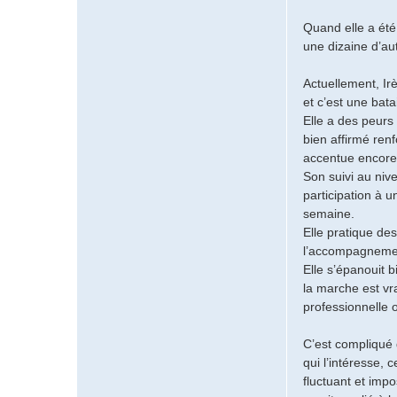
Quand elle a été
une dizaine d’au
Actuellement, Ir
et c’est une bata
Elle a des peurs 
bien affirmé ren
accentue encore s
Son suivi au niv
participation à 
semaine.
Elle pratique de
l’accompagnemen
Elle s’épanouit b
la marche est vr
professionnelle o
C’est compliqué 
qui l’intéresse, 
fluctuant et imp