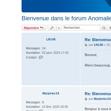
Bienvenue dans le forum Anomali
Rec
Répondre
LN148
Re: Bienvenu
M
par
LN148
»
26 
Messages :
14
e
Inscription :
02 janv. 2025 17:42
s
Bonsoir,
C
Contact :
s
o
a
Merci beaucoup, j
n
g
t
e
a
c
t
e
r
Marjoriec24
Re: Bienvenu
L
M
par
Marjoriec24
N
Messages :
9
e
1
Inscription :
22 févr. 2025 18:39
s
Bonjour à vous to
4