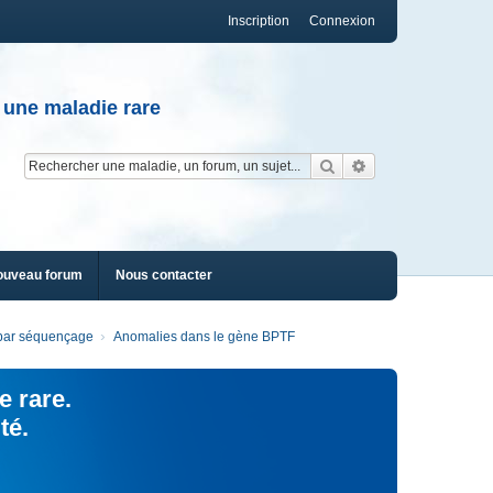
Inscription
Connexion
 une maladie rare
Rechercher
Recherche av
ouveau forum
Nous contacter
s par séquençage
Anomalies dans le gène BPTF
e rare.
té.