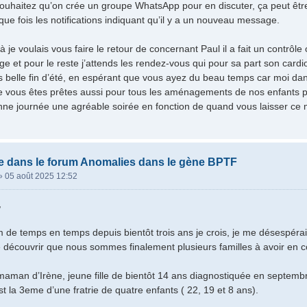
souhaitez qu’on crée un groupe WhatsApp pour en discuter, ça peut êtr
que fois les notifications indiquant qu’il y a un nouveau message.
à je voulais vous faire le retour de concernant Paul il a fait un contrô
e et pour le reste j’attends les rendez-vous qui pour sa part son car
s belle fin d’été, en espérant que vous ayez du beau temps car moi dans
que vous êtes prêtes aussi pour tous les aménagements de nos enfants po
ne journée une agréable soirée en fonction de quand vous laisser ce 
e dans le forum Anomalies dans le gène BPTF
»
05 août 2025 12:52
,
um de temps en temps depuis bientôt trois ans je crois, je me désespér
 découvrir que nous sommes finalement plusieurs familles à avoir en 
maman d’Irène, jeune fille de bientôt 14 ans diagnostiquée en septe
t la 3eme d’une fratrie de quatre enfants ( 22, 19 et 8 ans).