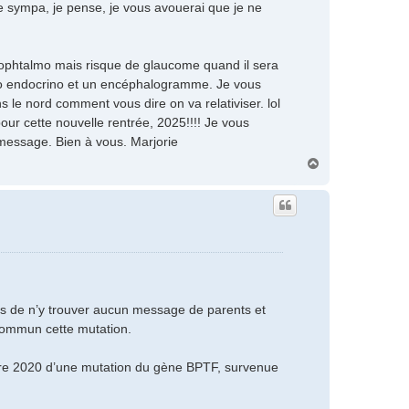
e sympa, je pense, je vous avouerai que je ne
le ophtalmo mais risque de glaucome quand il sera
dio endocrino et un encéphalogramme. Je vous
 le nord comment vous dire on va relativiser. lol
ur cette nouvelle rentrée, 2025!!!! Je vous
message. Bien à vous. Marjorie
H
a
u
t
ais de n’y trouver aucun message de parents et
commun cette mutation.
mbre 2020 d’une mutation du gène BPTF, survenue