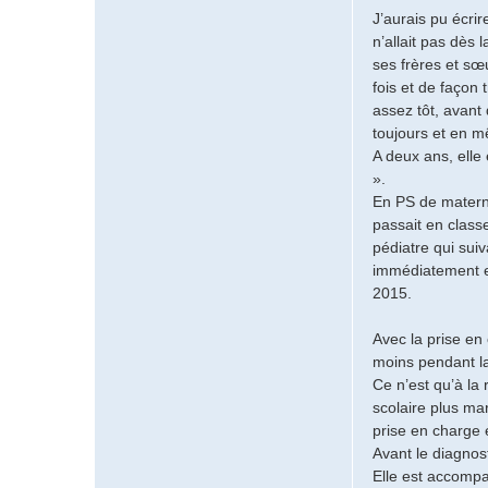
r
J’aurais pu écri
H
n’allait pas dès 
é
l
ses frères et sœu
è
fois et de façon
n
assez tôt, avant 
e
toujours et en mê
G
A deux ans, elle
7
».
5
En PS de maternel
passait en class
pédiatre qui suiv
immédiatement en
2015.
Avec la prise en
moins pendant la 
Ce n’est qu’à la
scolaire plus ma
prise en charge 
Avant le diagnos
Elle est accomp