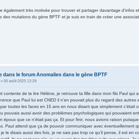
ie également très motivée pour trouver et partager davantage d’infos et 
e des mutations du gène BPTF et je suis en train de créer une associati
e dans le forum Anomalies dans le gène BPTF
»
05 août 2025 13:29
t contente de te lire Hélène, je retrouve ta fille dans mon fils Paul qu
férence que Paul lui est CNED il n’en pouvait plus du regard des autres
r toutes les faces en 15 ans en nous disant que simplement c’était 
tu pouvais aussi avoir des problèmes psychologiques qui pouvaient ent
 époux que ce n’était pas ça. Et pour finir, nous avions raison puisque 
ns. Paul attend que ça de pouvoir communiquer avec éventuellement qu
le disais aussi des fois, je ne sais pas trop ce qu’il pense, il est en 