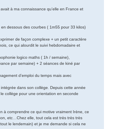
avait à ma connaissance qu’elle en France et
st en dessous des courbes ( 1m55 pour 33 kilos)
s’exprimer de façon complexe + un petit caractère
ois, ce qui alourdit le suivi hebdomadaire et
hophonie logico maths ( 1h / semaine),
 séance par semaine) + 2 séances de kiné par
aménagement d’emploi du temps mais avec
ien intégrée dans son collège. Depuis cette année
t le collège pour une orientation en seconde
ien à comprendre ce qui motive vraiment Irène, ce
on, etc…Chez elle, tout cela est très très très
u tout le lendemain) et je me demande si cela ne