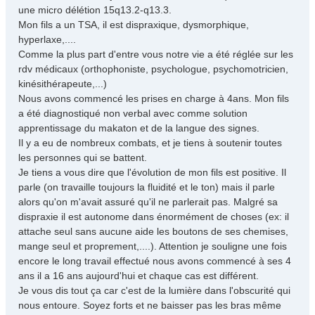
a
une micro délétion 15q13.2-q13.3.
g
Mon fils a un TSA, il est dispraxique, dysmorphique,
e
hyperlaxe,....
Comme la plus part d'entre vous notre vie a été réglée sur les
rdv médicaux (orthophoniste, psychologue, psychomotricien,
kinésithérapeute,...)
Nous avons commencé les prises en charge à 4ans. Mon fils
a été diagnostiqué non verbal avec comme solution
apprentissage du makaton et de la langue des signes.
Il y a eu de nombreux combats, et je tiens à soutenir toutes
les personnes qui se battent.
Je tiens a vous dire que l'évolution de mon fils est positive. Il
parle (on travaille toujours la fluidité et le ton) mais il parle
alors qu'on m'avait assuré qu'il ne parlerait pas. Malgré sa
dispraxie il est autonome dans énormément de choses (ex: il
attache seul sans aucune aide les boutons de ses chemises,
mange seul et proprement,....). Attention je souligne une fois
encore le long travail effectué nous avons commencé à ses 4
ans il a 16 ans aujourd'hui et chaque cas est différent.
Je vous dis tout ça car c'est de la lumière dans l'obscurité qui
nous entoure. Soyez forts et ne baisser pas les bras même