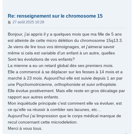
Re: renseignement sur le chromosome 15
M
27 août 2025 10:28
e
s
Bonjour, j’ai appris il y a quelques mois que ma fille de 5 ans
s
est atteinte de cette micro délétion du chromosome 15q13.3.
a
Je viens de lire tous vos témoignages, et j’aimerai savoir
g
même si cela est variable d’un enfant à un autre, quelles
e
Sont les évolutions de vos enfants?
La mienne a eu un retard global dès ses premiers mois.
Elle a commencé à se déplacer sur les fesses à 14 mois et a
marché à 23 mois. Aujourd’hui elle est suivie depuis 1 an par
une Psychomotricienne, orthophoniste et suivi orthoptiste.
Elle évolue positivement. Mais elle reste en gros décalage par
rapport aux autres enfants.
Mon inquiétude principale c’est comment elle va évoluer, est
ce qu’elle va réussir à combler ses lacunes, etc…
Aujourd’hui j’ai limpression que le corps médical manque de
recul concernant cette microdeletion.
Merci à vous tous.