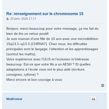
Re: renseignement sur le chromosome 15
M
20 janv. 2026 17:17
e
s
Bonjour, merci beaucoup pour votre message, ça me fait du
s
bien de lire un retour positif.
a
Je suis maman d’une fille de 10 ans avec une microdélétion
g
15q13.1–q13.3 (CHRNA7). Chez nous, les difficultés
e
principales sont le langage, l’attention et les apprentissages
(surtout les maths).
Votre expérience avec l’ULIS et l’inclusion m’intéresse
beaucoup. Est-ce que votre fils a un AESH ? Et quelles
adaptations à l’école vous ont le plus aidé (écriture,
consignes, rythme) ?
Merci encore et bon courage à vous
H
a
u
t
Modérateur