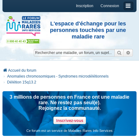
Inscription
Connexion
L'espace d'échange pour les
personnes touchées par une
maladie rare
Reche
Re
Accueil du forum
Anomalies chromosomiques - Syndromes microdélétionnels
Délétion 15q13.2
3 millions de personnes en France ont une maladie
rare. Ne restez pas seul(e).
Rejoignez la communauté.
Inscrivez-vous
Ce forum est un service de Maladies Rares Info Services