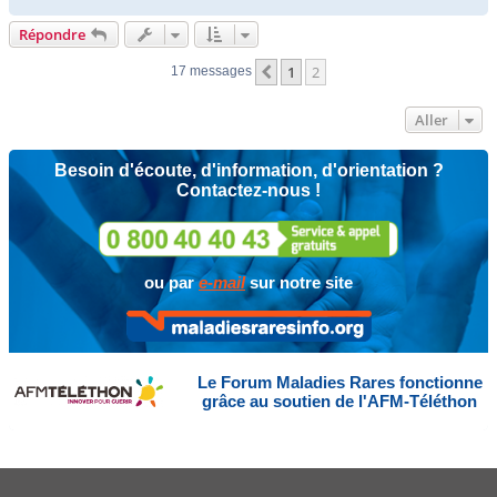
a
u
Répondre
t
1
2
Précédent
17 messages
Aller
Besoin d'écoute, d'information, d'orientation ?
Contactez-nous !
ou par
e-mail
sur notre site
Le Forum Maladies Rares fonctionne
grâce au soutien de l'AFM-Téléthon