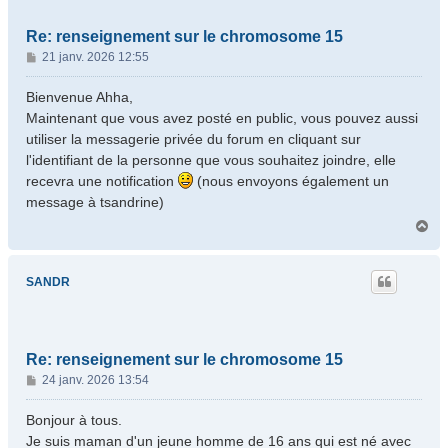
Re: renseignement sur le chromosome 15
M
21 janv. 2026 12:55
e
s
Bienvenue Ahha,
s
Maintenant que vous avez posté en public, vous pouvez aussi
a
utiliser la messagerie privée du forum en cliquant sur
g
l'identifiant de la personne que vous souhaitez joindre, elle
e
recevra une notification
(nous envoyons également un
message à tsandrine)
H
a
u
t
SANDR
Re: renseignement sur le chromosome 15
M
24 janv. 2026 13:54
e
s
Bonjour à tous.
s
Je suis maman d'un jeune homme de 16 ans qui est né avec