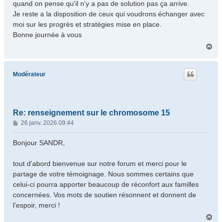
quand on pense qu'il n'y a pas de solution pas ça arrive.
Je reste a la disposition de ceux qui voudrons échanger avec
moi sur les progrès et stratégies mise en place.
Bonne journée à vous
H
a
u
t
Modérateur
Re: renseignement sur le chromosome 15
M
26 janv. 2026 09:44
e
s
Bonjour SANDR,
s
a
tout d'abord bienvenue sur notre forum et merci pour le
g
partage de votre témoignage. Nous sommes certains que
e
celui-ci pourra apporter beaucoup de réconfort aux familles
concernées. Vos mots de soutien résonnent et donnent de
l'espoir, merci !
H