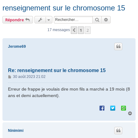
renseignement sur le chromosome 15
Rechercher
Recherche ava
Répondre
1
2
Précédent
17 messages
Jerome69
Re: renseignement sur le chromosome 15
M
30 août 2023 21:02
e
s
Erreur de frappe je voulais dire mon fils a marché a 19 mois (8
s
ans et demi actuellement).
a
g
e
H
a
u
t
Ninimimi