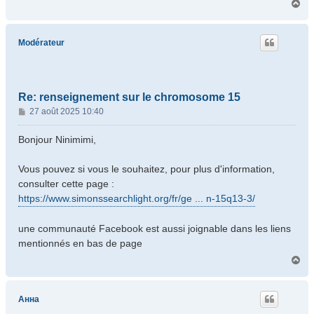
H
a
u
t
Modérateur
Re: renseignement sur le chromosome 15
M
27 août 2025 10:40
e
s
Bonjour Ninimimi,
s
a
Vous pouvez si vous le souhaitez, pour plus d'information,
g
consulter cette page :
e
https://www.simonssearchlight.org/fr/ge ... n-15q13-3/
une communauté Facebook est aussi joignable dans les liens
mentionnés en bas de page
H
a
u
t
Анна