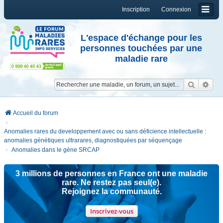
Inscription
Connexion
L'espace d'échange pour les
personnes touchées par une
maladie rare
Reche
Re
Accueil du forum
Anomalies rares du developpement avec ou sans déficience intellectuelle :
anomalies génétiques ultrarares, diagnostiquées par séquençage
Anomalies dans le gène SRCAP
3 millions de personnes en France ont une maladie
rare. Ne restez pas seul(e).
Rejoignez la communauté.
Inscrivez-vous