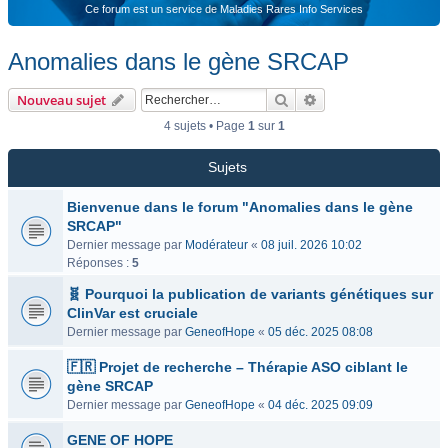
Ce forum est un service de Maladies Rares Info Services
Anomalies dans le gène SRCAP
Rechercher
Recherche avancée
Nouveau sujet
4 sujets • Page
1
sur
1
Sujets
Bienvenue dans le forum "Anomalies dans le gène
SRCAP"
Dernier message par
Modérateur
«
08 juil. 2026 10:02
Réponses :
5
🧬 Pourquoi la publication de variants génétiques sur
ClinVar est cruciale
Dernier message par
GeneofHope
«
05 déc. 2025 08:08
🇫🇷 Projet de recherche – Thérapie ASO ciblant le
gène SRCAP
Dernier message par
GeneofHope
«
04 déc. 2025 09:09
GENE OF HOPE