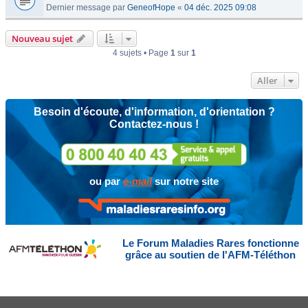
Dernier message par
GeneofHope
«
04 déc. 2025 09:08
Nouveau sujet
4 sujets • Page
1
sur
1
Aller
Besoin d'écoute, d'information, d'orientation ?
Contactez-nous !
ou par
e-mail
sur notre site
Le Forum Maladies Rares fonctionne
grâce au soutien de l'AFM-Téléthon