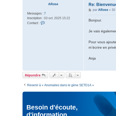
y
c
ARose
Re: Bienvenu
t
M
par
ARose
»
30 
e
Messages :
7
e
r
Inscription :
03 oct. 2025 15:22
s
Bonjour.
M
C
Contact :
s
o
o
a
Je vais égalemen
d
n
g
é
t
e
r
a
Pour vous ajoute
a
c
m’écrire en privé
t
t
e
e
Anja
u
r
r
A
R
o
Répondre
s
e
Revenir à « Anomalies dans le gène SETD1A »
Besoin d'écoute,
d'information,