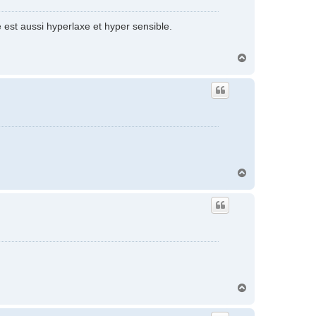
est aussi hyperlaxe et hyper sensible.
H
a
u
t
H
a
u
t
H
a
u