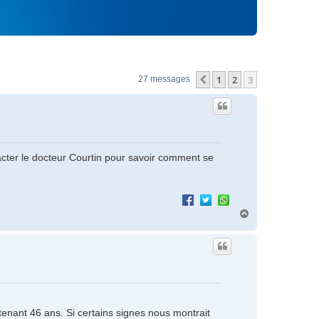
1
2
3
Précédent
27 messages
acter le docteur Courtin pour savoir comment se
H
a
u
t
tenant 46 ans. Si certains signes nous montrait