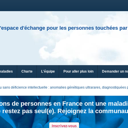
'espace d'échange pour les personnes touchées par
maladies
Charte
L'équipe
Pour aller plus loin
Demander un n
sans déficience intellectuelle : anomalies génétiques ultrarares, diagnostiquée
ions de personnes en France ont une maladi
 restez pas seul(e). Rejoignez la communau
Inscrivez-vous