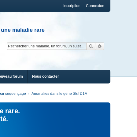
Inscription
Connexion
 une maladie rare
Rechercher
Recherche av
ouveau forum
Nous contacter
s par séquençage
Anomalies dans le gène SETD1A
e rare.
té.