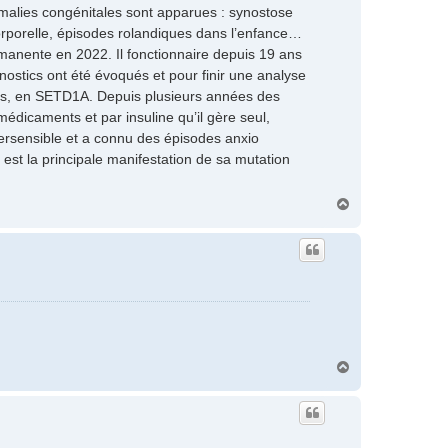
nomalies congénitales sont apparues : synostose
 corporelle, épisodes rolandiques dans l’enfance…
manente en 2022. Il fonctionnaire depuis 19 ans
gnostics ont été évoqués et pour finir une analyse
es, en SETD1A. Depuis plusieurs années des
édicaments et par insuline qu’il gère seul,
ypersensible et a connu des épisodes anxio
i est la principale manifestation de sa mutation
H
a
u
t
H
a
u
t