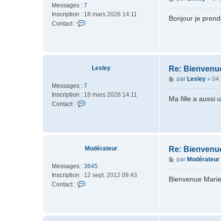
e
Messages :
7
e
r
Inscription :
18 mars 2026 14:11
s
Bonjour je prend
A
C
Contact :
s
R
o
a
o
n
g
s
t
e
e
a
c
Lesley
Re: Bienvenu
t
M
par
Lesley
»
04 
e
Messages :
7
e
r
Inscription :
18 mars 2026 14:11
s
Ma fille a aussi 
L
C
Contact :
s
e
o
a
s
n
g
l
t
e
e
a
y
c
Modérateur
Re: Bienvenu
t
M
par
Modérateur
e
Messages :
3645
e
r
Inscription :
12 sept. 2012 09:43
s
Bienvenue Marie
L
C
Contact :
s
e
o
a
s
n
g
l
t
e
e
a