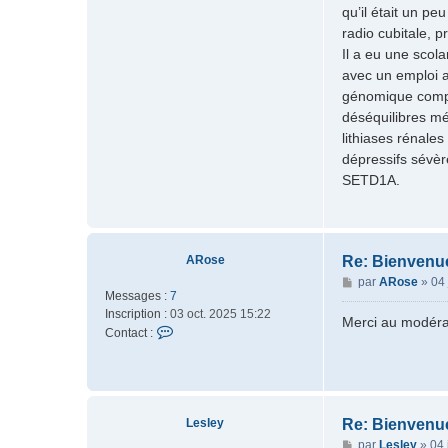
a
qu’il était un p
n
e
g
radio cubitale, p
t
y
e
a
Il a eu une scol
c
avec un emploi ad
t
génomique compl
e
déséquilibres mé
r
lithiases rénale
M
dépressifs sévère
a
r
SETD1A.
i
e
A
ARose
Re: Bienvenu
M
par
ARose
»
04 
Messages :
7
e
Inscription :
03 oct. 2025 15:22
s
Merci au modérat
C
Contact :
s
o
a
n
g
t
e
a
c
Lesley
Re: Bienvenu
t
M
par
Lesley
»
04 