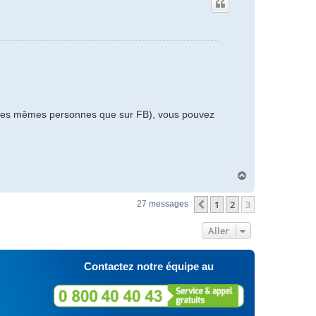
t
nt les mêmes personnes que sur FB), vous pouvez
H
a
u
1
2
3
Précédent
27 messages
t
Aller
Contactez notre équipe au