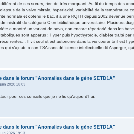
eu différent de ses sœurs, rien de très marquant. Au fil du temps des a
rolapsus de la valve mitrale, hyperlaxité, variabilité de la température
arité normale et obtenu le bac, il a une RQTH depuis 2002 devenue per
ministratif de catégorie C en bibliothèque universitaire. Plusieurs dia
ète a montré un variant de novo, non encore répertorié dans les bas
taboliques sont apparus : Hyper puis hypothyroïdie, diabète traité par m
s récurrentes… Il vit seul et est autonome dans la vie courante il est h
s qui s’ajoute à son TSA sans déficience intellectuelle dit Asperger, qu
e dans le forum "Anomalies dans le gène SETD1A"
juin 2026 18:03
eur pour ces conseils que je ne lis qu’aujourd'hui.
e dans le forum "Anomalies dans le gène SETD1A"
juin 2026 19:13