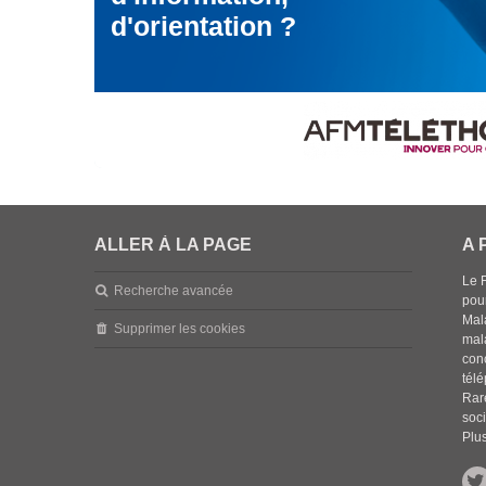
d'orientation ?
ALLER À LA PAGE
A 
Le 
Recherche avancée
pou
Mala
Supprimer les cookies
mal
con
tél
Rar
soci
Plus