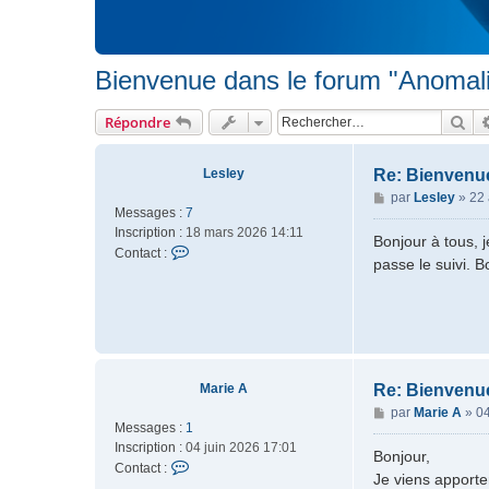
Bienvenue dans le forum "Anomal
Rec
Répondre
Lesley
Re: Bienvenu
M
par
Lesley
»
22 
Messages :
7
e
Inscription :
18 mars 2026 14:11
s
Bonjour à tous, 
C
Contact :
s
passe le suivi. 
o
a
n
g
t
e
a
c
t
e
Marie A
Re: Bienvenu
r
M
par
Marie A
»
04
Messages :
1
L
e
Inscription :
04 juin 2026 17:01
e
s
Bonjour,
C
s
Contact :
s
Je viens apporte
o
l