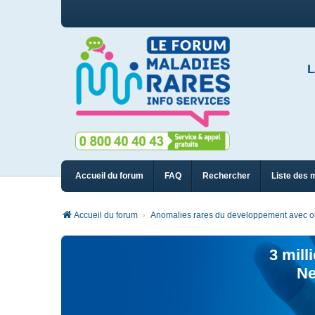
L
Accueil du forum
FAQ
Rechercher
Liste des 
Accueil du forum
Anomalies rares du developpement avec ou 
3 mill
Ne