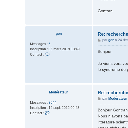
Gontran
gon
Re: recherche
M
par
gon
»
24 déc
Messages :
5
e
Inscription :
05 mars 2019 13:49
s
Bonjour,
C
Contact :
s
o
a
Je viens vers vo
n
g
le syndrome de p
t
e
a
c
t
e
Modérateur
Re: recherche
r
M
par
Modérateur
g
Messages :
3644
e
o
Inscription :
12 sept. 2012 09:43
s
Bonjour Gontran
n
C
Contact :
s
Nous n'avons pas
o
a
littérature scien
n
g