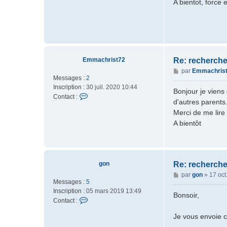
A bientot, force 
a
2
2
Emmachrist72
Re: recherche
M
par
Emmachris
Messages :
2
e
Inscription :
30 juil. 2020 10:44
s
Bonjour je viens
C
Contact :
s
d'autres parents
o
a
Merci de me lire
n
g
A bientôt
t
e
a
c
t
e
gon
Re: recherche
r
M
par
gon
»
17 oct
E
Messages :
5
e
m
Inscription :
05 mars 2019 13:49
s
Bonsoir,
m
C
Contact :
s
a
o
a
c
Je vous envoie ce
n
g
h