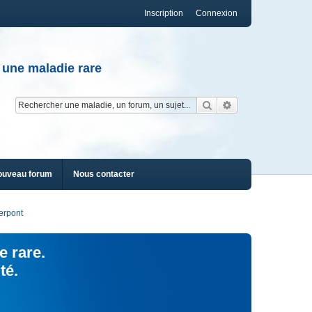
Inscription
Connexion
 une maladie rare
Rechercher
Recherche av
ouveau forum
Nous contacter
erpont
e rare.
té.