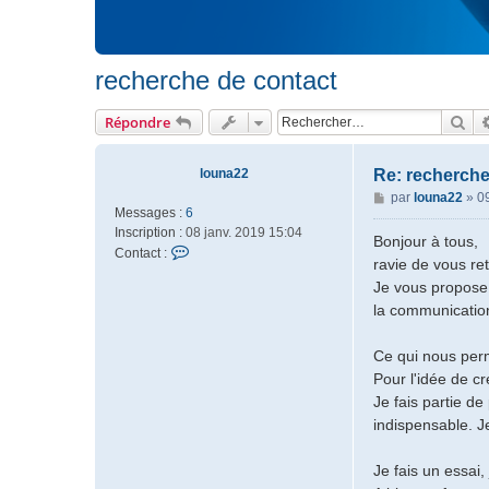
recherche de contact
Rec
Répondre
louna22
Re: recherche
M
par
louna22
»
09
Messages :
6
e
Inscription :
08 janv. 2019 15:04
s
Bonjour à tous,
C
Contact :
s
ravie de vous re
o
a
Je vous propose 
n
g
la communication
t
e
a
c
Ce qui nous perm
t
Pour l'idée de c
e
Je fais partie d
r
indispensable. J
l
o
u
Je fais un essai
n