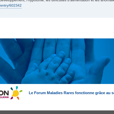
 développement, l'hypotonie, les difficultés d'alimentation et les anom
/entry/602342
Le Forum Maladies Rares fonctionne grâce au s