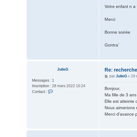
t
e
r
a
Votre enfant n a 
i
c
s
t
Merci
t
e
7
r
2
Bonne soirée
g
o
n
Gontra’
JulieG
Re: recherche
M
par
JulieG
»
29 
Messages :
1
e
Inscription :
28 mars 2022 10:24
s
Bonjour,
C
Contact :
s
Ma fille de 3 ans
o
a
Elle est atteint
n
g
Nous aimerions 
t
e
a
Merci d'avance 
c
t
e
r