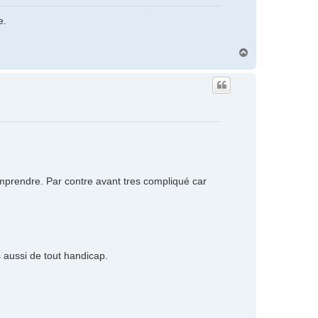
e.
H
a
u
t
mprendre. Par contre avant tres compliqué car
aussi de tout handicap.