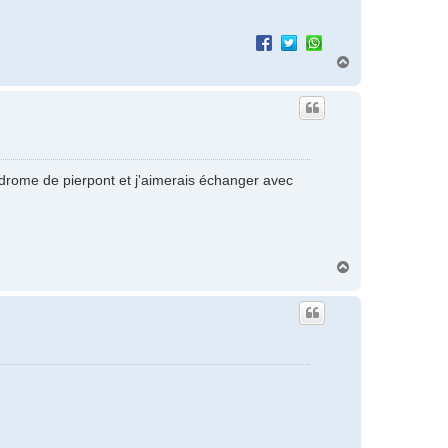
H
a
u
t
ndrome de pierpont et j'aimerais échanger avec
H
a
u
t