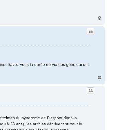
H
a
u
t
 ans. Savez vous la durée de vie des gens qui ont
H
a
u
t
atteintes du syndrome de Pierpont dans la
qu'à 28 ans), les articles décrivent surtout le