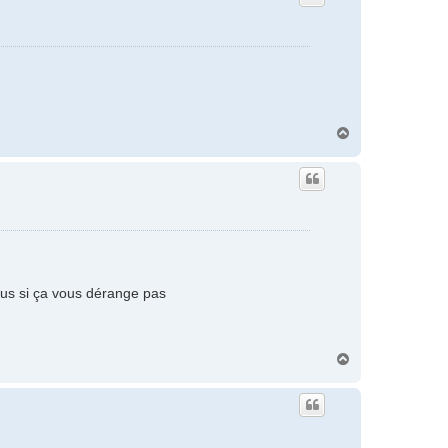
H
a
u
t
ous si ça vous dérange pas
H
a
u
t