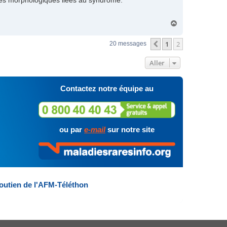
alies morphologiques liées au syndrome.
H
a
u
1
2
Précédent
20 messages
t
Aller
Contactez notre équipe au
ou par
e-mail
sur notre site
outien de l'AFM-Téléthon