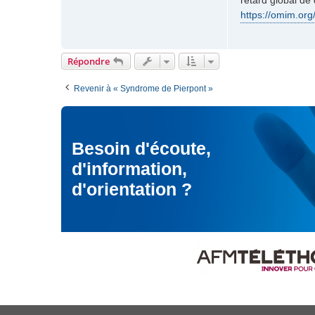
retard global de
t
e
a
https://omim.org
c
t
e
Répondre
r
M
Revenir à « Syndrome de Pierpont »
o
d
é
r
a
Besoin d'écoute,
t
d'information,
e
u
d'orientation ?
r