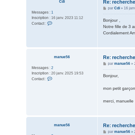
Cdi
Re: recherche
J
M
par
Cdi
»
16 jan
u
Messages :
1
e
l
Inscription :
16 janv. 2023 11:12
s
i
Bonjour ,
C
Contact :
s
e
Notre fille de 3
o
a
G
Cordialement A
n
g
t
e
a
c
t
manue56
Re: recherche
e
M
par
manue56
»
r
Messages :
2
e
C
Inscription :
20 janv. 2025 19:53
s
Bonjour,
d
C
Contact :
s
i
o
a
mon petit garçon
n
g
t
e
a
merci, manuelle
c
t
e
r
manue56
Re: recherche
m
M
par
manue56
»
a