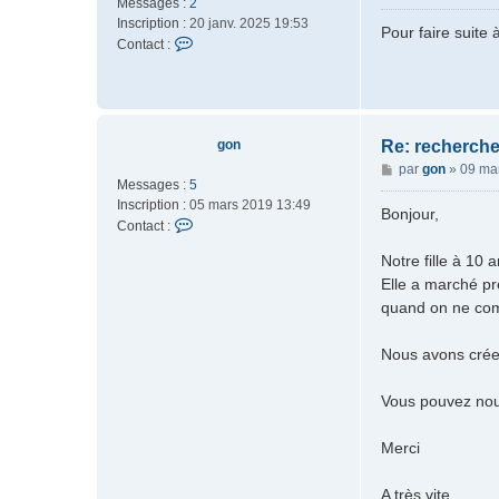
Messages :
2
e
n
Inscription :
20 janv. 2025 19:53
s
u
Pour faire suite
C
Contact :
s
e
o
a
5
n
g
6
t
e
a
c
gon
Re: recherche
t
M
par
gon
»
09 ma
e
Messages :
5
e
r
Inscription :
05 mars 2019 13:49
s
Bonjour,
m
C
Contact :
s
a
o
a
Notre fille à 10 a
n
n
g
u
Elle a marché pr
t
e
e
a
quand on ne comp
5
c
6
t
Nous avons crée
e
r
Vous pouvez nou
g
o
n
Merci
A très vite