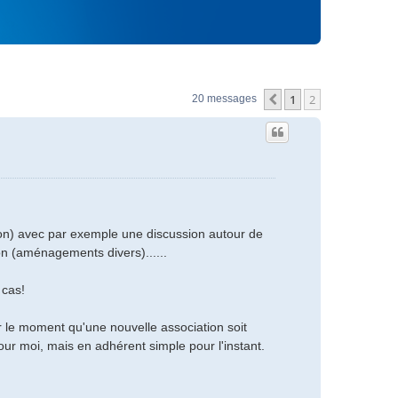
1
2
Précédent
20 messages
ion) avec par exemple une discussion autour de
on (aménagements divers)......
 cas!
ur le moment qu'une nouvelle association soit
ur moi, mais en adhérent simple pour l'instant.