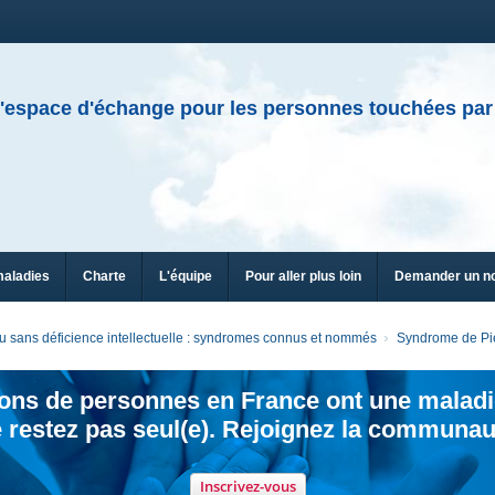
'espace d'échange pour les personnes touchées par
maladies
Charte
L'équipe
Pour aller plus loin
Demander un n
 sans déficience intellectuelle : syndromes connus et nommés
Syndrome de Pi
ions de personnes en France ont une maladi
 restez pas seul(e). Rejoignez la communau
Inscrivez-vous