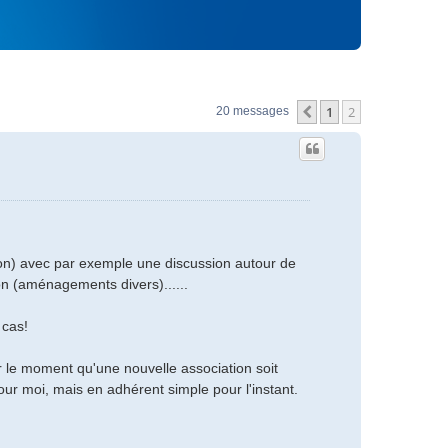
1
2
Précédent
20 messages
ion) avec par exemple une discussion autour de
on (aménagements divers)......
 cas!
ur le moment qu'une nouvelle association soit
ur moi, mais en adhérent simple pour l'instant.