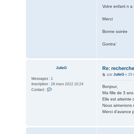
t
e
r
a
Votre enfant n a 
i
c
s
t
Merci
t
e
7
r
2
Bonne soirée
g
o
n
Gontra’
JulieG
Re: recherche
M
par
JulieG
»
29 
Messages :
1
e
Inscription :
28 mars 2022 10:24
s
Bonjour,
C
Contact :
s
Ma fille de 3 ans
o
a
Elle est atteint
n
g
Nous aimerions 
t
e
a
Merci d'avance 
c
t
e
r