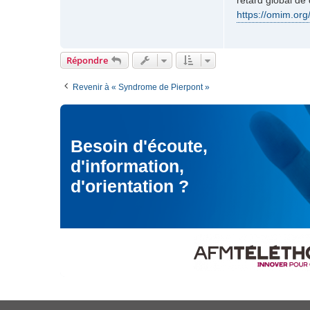
retard global de
t
e
a
https://omim.org
c
t
e
Répondre
r
M
Revenir à « Syndrome de Pierpont »
o
d
é
r
a
Besoin d'écoute,
t
d'information,
e
u
d'orientation ?
r