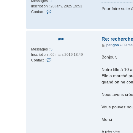
Messages :
2
e
n
Inscription :
20 janv. 2025 19:53
s
u
Pour faire suite
C
Contact :
s
e
o
a
5
n
g
6
t
e
a
c
gon
Re: recherche
t
M
par
gon
»
09 ma
e
Messages :
5
e
r
Inscription :
05 mars 2019 13:49
s
Bonjour,
m
C
Contact :
s
a
o
a
Notre fille à 10 a
n
n
g
u
Elle a marché pr
t
e
e
a
quand on ne comp
5
c
6
t
Nous avons crée
e
r
Vous pouvez nou
g
o
n
Merci
A très vite