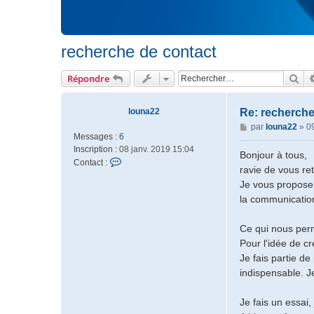
recherche de contact
Rec
Répondre
louna22
Re: recherche
M
par
louna22
»
09
Messages :
6
e
Inscription :
08 janv. 2019 15:04
s
Bonjour à tous,
C
Contact :
s
ravie de vous re
o
a
Je vous propose 
n
g
la communication
t
e
a
c
Ce qui nous perm
t
Pour l'idée de c
e
Je fais partie d
r
indispensable. J
l
o
u
Je fais un essai
n