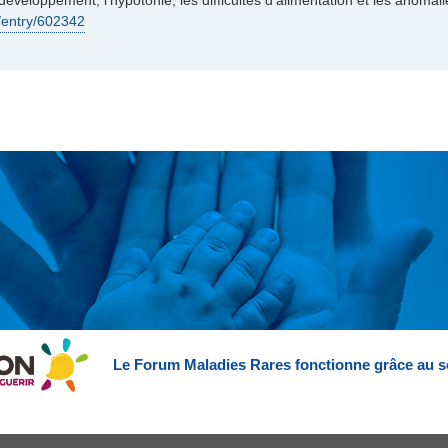
 développement, l'hypotonie, les difficultés d'alimentation et les anom
/entry/602342
Le Forum Maladies Rares fonctionne grâce au s