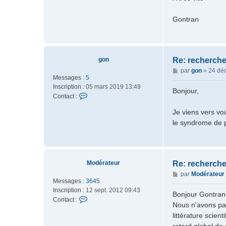
Gontran
gon
Re: recherche
M
par
gon
»
24 déc
Messages :
5
e
Inscription :
05 mars 2019 13:49
s
Bonjour,
C
Contact :
s
o
a
Je viens vers vo
n
g
le syndrome de p
t
e
a
c
t
e
Modérateur
Re: recherche
r
M
par
Modérateur
g
Messages :
3645
e
o
Inscription :
12 sept. 2012 09:43
s
Bonjour Gontran
n
C
Contact :
s
Nous n'avons pas
o
a
littérature scien
n
g