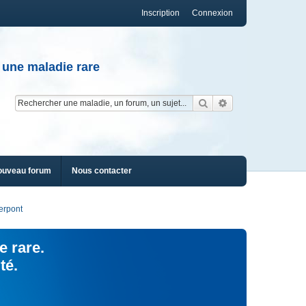
Inscription
Connexion
 une maladie rare
Rechercher
Recherche av
ouveau forum
Nous contacter
erpont
e rare.
té.