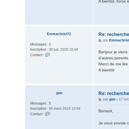
A bientot, force 
a
2
2
Emmachrist72
Re: recherche
M
par
Emmachris
Messages :
2
e
Inscription :
30 juil. 2020 10:44
s
Bonjour je viens
C
Contact :
s
d'autres parents
o
a
Merci de me lire
n
g
A bientôt
t
e
a
c
t
e
gon
Re: recherche
r
M
par
gon
»
17 oct
E
Messages :
5
e
m
Inscription :
05 mars 2019 13:49
s
Bonsoir,
m
C
Contact :
s
a
o
a
c
Je vous envoie ce
n
g
h