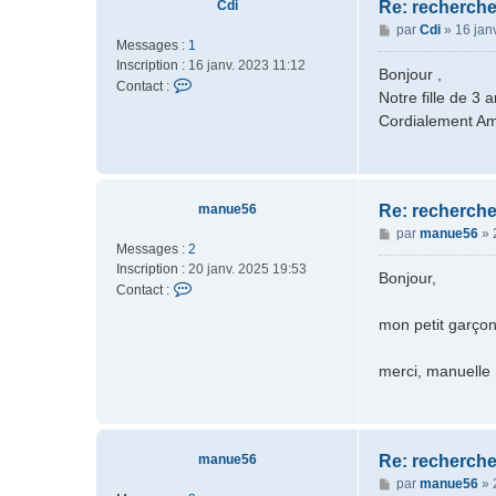
Cdi
Re: recherche
J
M
par
Cdi
»
16 jan
u
Messages :
1
e
l
Inscription :
16 janv. 2023 11:12
s
i
Bonjour ,
C
Contact :
s
e
Notre fille de 3
o
a
G
Cordialement A
n
g
t
e
a
c
t
manue56
Re: recherche
e
M
par
manue56
»
r
Messages :
2
e
C
Inscription :
20 janv. 2025 19:53
s
Bonjour,
d
C
Contact :
s
i
o
a
mon petit garçon
n
g
t
e
a
merci, manuelle
c
t
e
r
manue56
Re: recherche
m
M
par
manue56
»
a