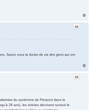
H
a
u
t
 ans. Savez vous la durée de vie des gens qui ont
H
a
u
t
atteintes du syndrome de Pierpont dans la
qu'à 28 ans), les articles décrivent surtout le