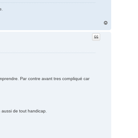
e.
H
a
u
t
mprendre. Par contre avant tres compliqué car
aussi de tout handicap.