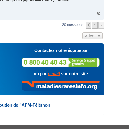
alies morphologiques liées au syndrome.
H
a
u
1
2
Précédent
20 messages
t
Aller
Contactez notre équipe au
ou par
e-mail
sur notre site
outien de l'AFM-Téléthon