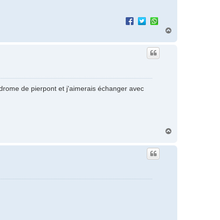
H
a
u
t
ndrome de pierpont et j'aimerais échanger avec
H
a
u
t