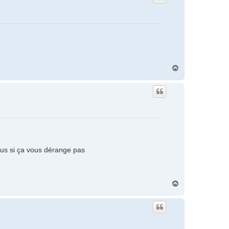
H
a
u
t
ous si ça vous dérange pas
H
a
u
t