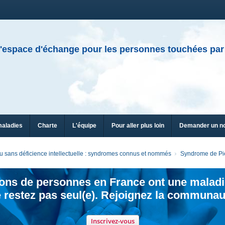
'espace d'échange pour les personnes touchées par
maladies
Charte
L'équipe
Pour aller plus loin
Demander un n
 sans déficience intellectuelle : syndromes connus et nommés
Syndrome de Pi
ions de personnes en France ont une maladi
 restez pas seul(e). Rejoignez la communau
Inscrivez-vous